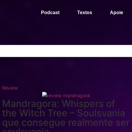
Podcast
Textos
Apoie
Review
Mandragora: Whispers of
the Witch Tree – Soulsvania
que consegue realmente ser
soulsvania