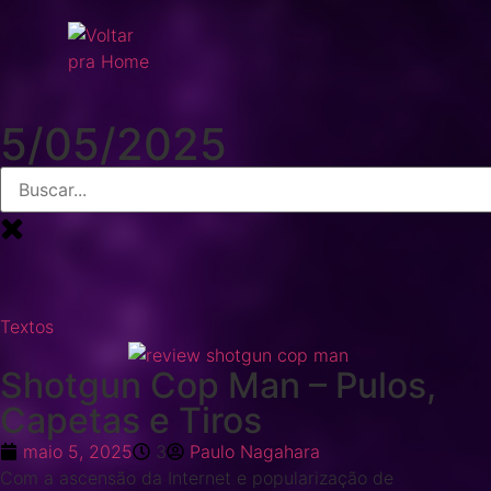
5/05/2025
Textos
Shotgun Cop Man – Pulos,
Capetas e Tiros
maio 5, 2025
3
Paulo Nagahara
Com a ascensão da Internet e popularização de