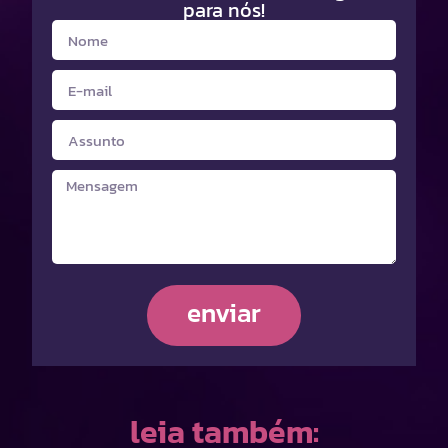
para nós!
enviar
leia também: