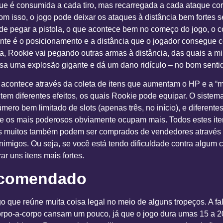
que é consumida a cada tiro, mas recarregada a cada ataque co
om isso, o jogo pode deixar os ataques à distância bem fortes 
de pegar a pistola, o que acontece bem no começo do jogo, o 
ante é o posicionamento e a distância que o jogador consegue c
a, Rookie vai pegando outras armas à distância, das quais a mi
sa uma explosão gigante e dá um dano ridículo – no bom senti
acontece através da coleta de itens que aumentam o HP e a “
em diferentes efeitos, os quais Rookie pode equipar. O sistema
mero bem limitado de slots (apenas três, no início), e diferente
ue os mais poderosos obviamente ocupam mais. Todos estes it
 muitos também podem ser comprados de vendedores através 
nimigos. Ou seja, se você está tendo dificuldade contra algum 
r uns itens mais fortes.
ecomendado
o que reúne muita coisa legal no meio de alguns tropeços. A f
rpo-a-corpo cansam um pouco, já que o jogo dura umas 15 a 20 