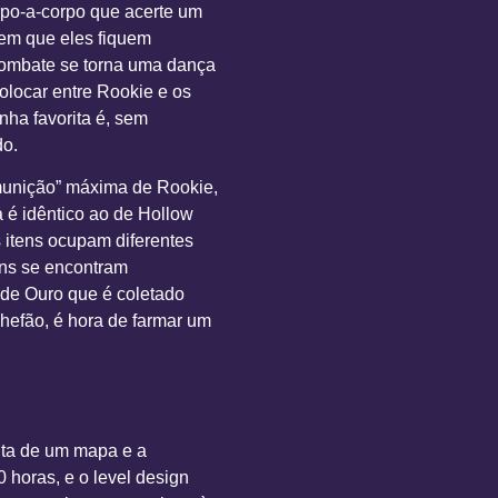
rpo-a-corpo que acerte um
sem que eles fiquem
combate se torna uma dança
olocar entre Rookie e os
nha favorita é, sem
do.
munição” máxima de Rookie,
 é idêntico ao de Hollow
s itens ocupam diferentes
ens se encontram
de Ouro que é coletado
chefão, é hora de farmar um
alta de um mapa e a
horas, e o level design