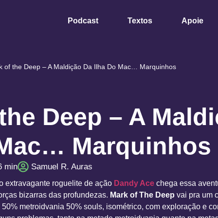
Podcast
Textos
Apoie
k of the Deep – A Maldição Da Ilha Do Mac… Marquinhos
 the Deep – A Mald
 Mac… Marquinhos
6
min
Samuel R. Auras
o extravagante roguelite de ação
Dandy Ace
chega essa aventu
orças bizarras das profundezas.
Mark of The Deep
vai pra um 
 50% metroidvania 50% souls, isométrico, com exploração e c