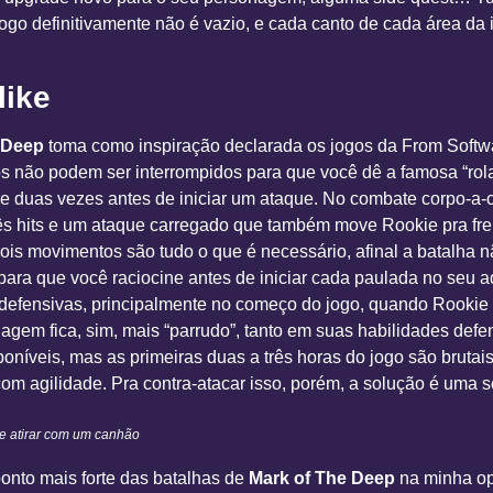
go definitivamente não é vazio, e cada canto de cada área da i
like
 Deep
toma como inspiração declarada os jogos da From Softw
 não podem ser interrompidos para que você dê a famosa “rolad
e duas vezes antes de iniciar um ataque. No combate corpo-a-
s hits e um ataque carregado que também move Rookie pra fren
is movimentos são tudo o que é necessário, afinal a batalha nã
a que você raciocine antes de iniciar cada paulada no seu adv
defensivas, principalmente no começo do jogo, quando Rookie 
agem fica, sim, mais “parrudo”, tanto em suas habilidades def
oníveis, mas as primeiras duas a três horas do jogo são brutai
m agilidade. Pra contra-atacar isso, porém, a solução é uma só:
ue atirar com um canhão
ponto mais forte das batalhas de
Mark of The Deep
na minha op