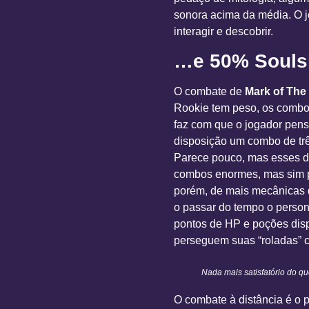
sonora acima da média. O jo
interagir e descobrir.
…e 50% Souls
O combate de
Mark of The
Rookie tem peso, os combos
faz com que o jogador pens
disposição um combo de trê
Parece pouco, mas esses do
combos enormes, mas sim par
porém, de mais mecânicas 
o passar do tempo o person
pontos de HP e poções disp
perseguem suas “roladas” co
Nada mais satisfatório do q
O combate à distância é o 