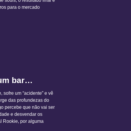
souls, o resultado final é
iros para o mercado
num bar…
 sofre um “acidente” e vê
urge das profundezas do
go percebe que não vai ser
erdade e desvendar os
al Rookie, por alguma