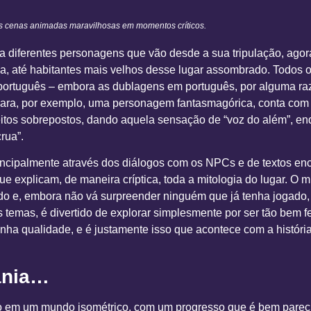
as cenas animadas maravilhosas em momentos críticos.
tra diferentes personagens que vão desde a sua tripulação, ago
pa, até habitantes mais velhos desse lugar assombrado. Todos
português – embora as dublagens em português, por alguma ra
rydara, por exemplo, uma personagem fantasmagórica, conta co
feitos sobrepostos, dando aquela sensação de “voz do além”, 
rua”.
rincipalmente através dos diálogos com os NPCs e de textos e
que explicam, de maneira críptica, toda a mitologia do lugar. O
do e, embora não vá surpreender ninguém que já tenha jogado, a
temas, é divertido de explorar simplesmente por ser tão bem fe
nha qualidade, e é justamente isso que acontece com a históri
ania…
 em um mundo isométrico, com um progresso que é bem parec