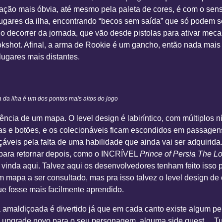
ração mais óbvia, até mesmo pela paleta de cores, é com o sen
 lugares da ilha, encontrando “becos sem saída” que só podem s
o decorrer da jornada, que vão desde pistolas para ativar me
shot. Afinal, a arma de Rookie é um gancho, então nada mais 
lugares mais distantes.
 da ilha é um dos pontos mais altos do jogo
sência de um mapa. O level design é labiríntico, com múltiplos 
as e botões, e os colecionáveis ficam escondidos em passagens
eis pela falta de uma habilidade que ainda vai ser adquirida. 
para retornar depois, como o INCRÍVEL
Prince of Persia The L
vinda aqui. Talvez aqui os desenvolvedores tenham feito isso 
m mapa a ser consultado, mas pra isso talvez o level design de
e fosse mais facilmente aprendido.
ha amaldiçoada é divertido já que em cada canto existe algum 
m upgrade novo para o seu personagem, alguma side quest… Tud