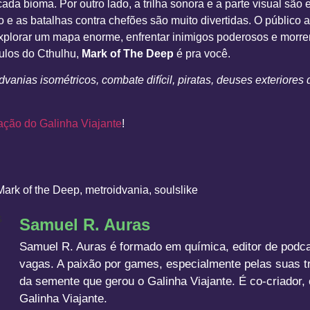
ada bioma. Por outro lado, a trilha sonora e a parte visual são
io e as batalhas contra chefões são muito divertidas. O público 
plorar um mapa enorme, enfrentar inimigos poderosos e morrer 
culos do Cthulhu,
Mark of The Deep
é pra você.
dvanias isométricos, combate difícil, piratas, deuses exteriores
ação do Galinha Viajante
!
!
Mark of the Deep
,
metroidvania
,
soulslike
Samuel R. Auras
Samuel R. Auras é formado em química, editor de podca
vagas. A paixão por games, especialmente pelas suas tr
da semente que gerou o Galinha Viajante. É co-criador, 
Galinha Viajante.