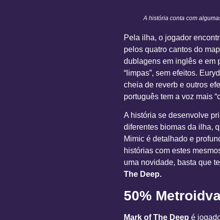
A história conta com algum
Pela ilha, o jogador encon
pelos quatro cantos do ma
dublagens em inglês e em 
“limpas”, sem efeitos. Eu
cheia de reverb e outros e
português tem a voz mais “c
A história se desenvolve p
diferentes biomas da ilha, 
Mimic é detalhado e profun
histórias com estes mesmos 
uma novidade, basta que te
The Deep.
50% Metroidv
Mark of The Deep
é jogado