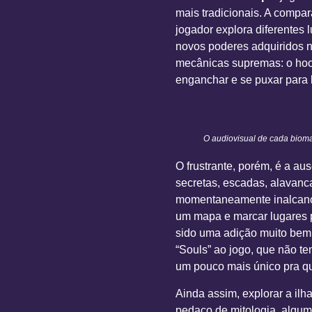
mais tradicionais. A compa
jogador explora diferentes
novos poderes adquiridos n
mecânicas supremas: o hook
enganchar e se puxar para 
O audiovisual de cada bioma
O frustrante, porém, é a au
secretas, escadas, alavanc
momentaneamente inalcançáv
um mapa e marcar lugares 
sido uma adição muito bem 
“Souls” ao jogo, que não te
um pouco mais único pra qu
Ainda assim, explorar a il
pedaço de mitologia, algu