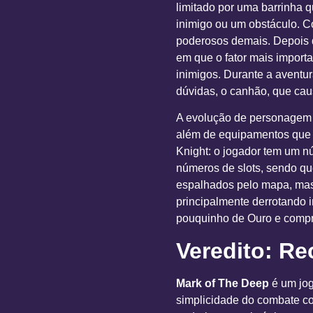
limitado por uma barrinha 
inimigo ou um obstáculo. C
poderosos demais. Depois 
em que o fator mais import
inimigos. Durante a aventur
dúvidas, o canhão, que cau
A evolução de personagem 
além de equipamentos que t
Knight: o jogador tem um nú
números de slots, sendo q
espalhados pelo mapa, mas
principalmente derrotando i
pouquinho de Ouro e compra
Veredito: R
Mark of The Deep
é um jog
simplicidade do combate co