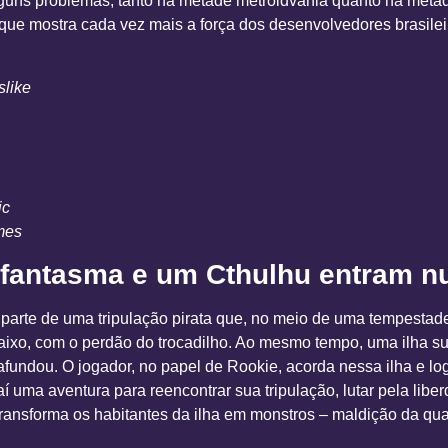
guns problemas, tanto na metade metroidvania quanto na metade 
 que mostra cada vez mais a força dos desenvolvedores brasile
slike
ic
mes
 fantasma e um Cthulhu entram 
arte de uma tripulação pirata que, no meio de uma tempestade,
aixo, com o perdão do trocadilho. Ao mesmo tempo, uma ilha s
fundou. O jogador, no papel de Rookie, acorda nessa ilha e lo
 aí uma aventura para reencontrar sua tripulação, lutar pela lib
transforma os habitantes da ilha em monstros – maldição da qu