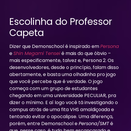
Escolinha do Professor
Capeta
Dizer que
Demonschool
é inspirado em
Persona
e
Shin Megami Tensei
é mais do que óbvio –
mais especificamente, talvez e, Persona 2. Os
desenvolvedores, desde o princípio, falam disso
abertamente, e basta uma olhadinha pro jogo
que você percebe que é verdade. O jogo
começa com um grupo de estudantes
chegando em uma universidade PECULIAR, pra
dizer o mínimo. E aí logo você tá investigando o
campus atrás de uma fita VHS amaldiçoada e
tentando evitar o apocalipse. Uma diferença,
porém, entre
Demonschool
e
Persona/SMT
é
que, nesse caso, é tudo bem escancarado e