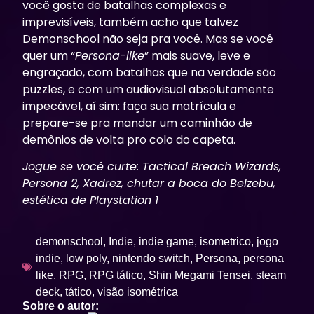
você gosta de batalhas complexas e
imprevisíveis, também acho que talvez
Demonschool
não seja pra você. Mas se você
quer um “
Persona-like
” mais suave, leve e
engraçado, com batalhas que na verdade são
puzzles, e com um audiovisual absolutamente
impecável, aí sim: faça sua matrícula e
prepare-se pra mandar um caminhão de
demônios de volta pro colo do capeta.
Jogue se você curte: Tactical Breach Wizards,
Persona 2, Xadrez, chutar a boca do Belzebu,
estética de Playstation 1
demonschool
,
Indie
,
indie game
,
isometrico
,
jogo
indie
,
low poly
,
nintendo switch
,
Persona
,
persona
like
,
RPG
,
RPG tático
,
Shin Megami Tensei
,
steam
deck
,
tático
,
visão isométrica
Sobre o autor: