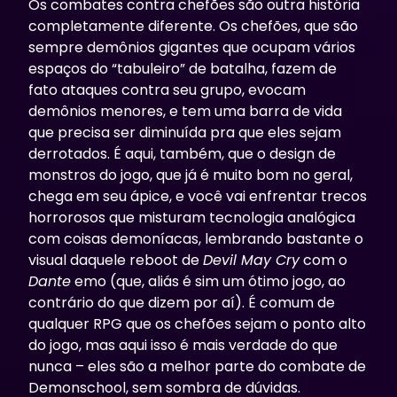
Os combates contra chefões são outra história
completamente diferente. Os chefões, que são
sempre demônios gigantes que ocupam vários
espaços do “tabuleiro” de batalha, fazem de
fato ataques contra seu grupo, evocam
demônios menores, e tem uma barra de vida
que precisa ser diminuída pra que eles sejam
derrotados. É aqui, também, que o design de
monstros do jogo, que já é muito bom no geral,
chega em seu ápice, e você vai enfrentar trecos
horrorosos que misturam tecnologia analógica
com coisas demoníacas, lembrando bastante o
visual daquele reboot de
Devil May Cry
com o
Dante
emo (que, aliás é sim um ótimo jogo, ao
contrário do que dizem por aí). É comum de
qualquer RPG que os chefões sejam o ponto alto
do jogo, mas aqui isso é mais verdade do que
nunca – eles são a melhor parte do combate de
Demonschool
, sem sombra de dúvidas.