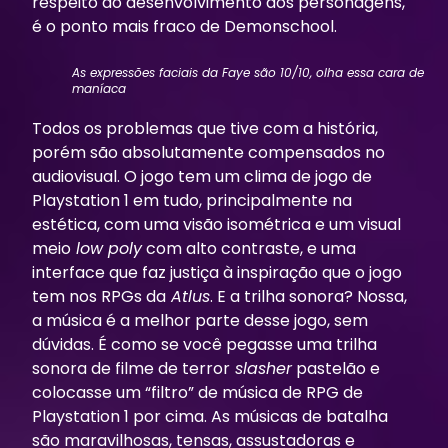
respeito ao desenvolvimento dos personagens,
é o ponto mais fraco de
Demonschool
.
As expressões faciais da Faye são 10/10, olha essa cara de
maníaca
Todos os problemas que tive com a história,
porém são absolutamente compensados no
audiovisual. O jogo tem um clima de jogo de
Playstation 1 em tudo, principalmente na
estética, com uma visão isométrica e um visual
meio
low poly
com alto contraste, e uma
interface que faz justiça à inspiração que o jogo
tem nos RPGs da
Atlus
. E a trilha sonora? Nossa,
a música é a melhor parte desse jogo, sem
dúvidas. É como se você pegasse uma trilha
sonora de filme de terror
slasher
pastelão e
colocasse um “filtro” de música de RPG de
Playstation 1 por cima. As músicas de batalha
são maravilhosas, tensas, assustadoras e