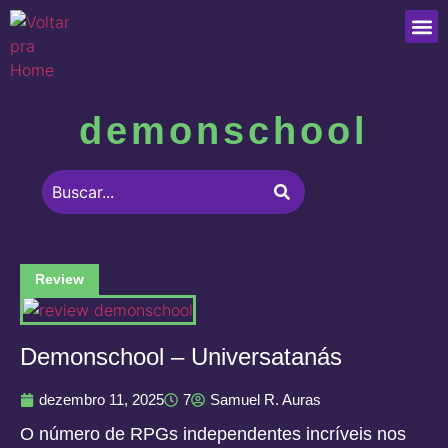
Que
demonschool
Review
Demonschool – Universatanás
dezembro 11, 2025
7
Samuel R. Auras
O número de RPGs independentes incríveis nos