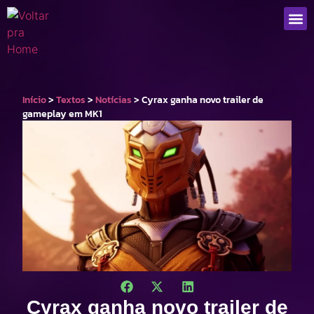
Que
Início
>
Textos
>
Notícias
>
Cyrax ganha novo trailer de
gameplay em MK1
Cyrax ganha novo trailer de