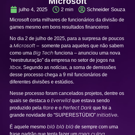
Microsoft
julho 4, 2025
2
min
Schneider Souza
Microsoft corta milhares de funcionários da divisão de
games mesmo em bons resultados financeiros
No dia 2 de julho de 2025, para a surpresa de poucos
Microsoft
a
– somente para aqueles que não sabem
Big
Tech
como uma
funciona – anunciou uma nova
“reestruturação” da empresa no setor de jogos na
Xbox
. Segundo as notícias, a soma de demissões
desse processo chega a 9 mil funcionários de
diferentes divisões e estúdios.
Nesse processo foram cancelados projetos, dentre os
Everwild
quais se destaca o
que estava sendo
Rare
Perfect
Dark
produzido pela
e o
que foi a
Initiative
grande novidade do “SUPERESTÚDIO”
.
blá blá blá
É aquele mesmo
de sempre com uma
mea culpa
frase padrão que tenta fazer um