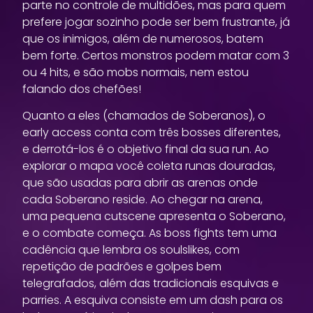
parte no controle de multidões, mas para quem
prefere jogar sozinho pode ser bem frustrante, já
que os inimigos, além de numerosos, batem
bem forte. Certos monstros podem matar com 3
ou 4 hits, e são mobs normais, nem estou
falando dos chefões!
Quanto a eles (chamados de Soberanos), o
early access conta com três bosses diferentes,
e derrotá-los é o objetivo final da sua run. Ao
explorar o mapa você coleta runas douradas,
que são usadas para abrir as arenas onde
cada Soberano reside. Ao chegar na arena,
uma pequena cutscene apresenta o Soberano,
e o combate começa. As boss fights tem uma
cadência que lembra os soulslikes, com
repetição de padrões e golpes bem
telegrafados, além das tradicionais esquivas e
parries. A esquiva consiste em um dash para os