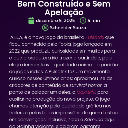
Bem Construído e Sem
Apelação
dezembro 5, 2025
5
min
Schneider Souza
A.I.L.A.
é o novo jogo da brasileira
Pulsatrix
que
ficou conhecida pelo Fobia, jogo lançado em
2022 que produziu curiosidade em muitos para
o que a produtora iria trazer a partir dele, pois
ele já demonstrava qualidade acima do padrão
de jogos indies. A Pulsatrix fez um movimento
curioso nesses últimos anos: aproximou-se de
criadores de conteúdo de
survival
horror
, a
ponto de colocar um deles, o
MaxMRM
, para
auxiliar na produção do novo projeto. O jogo
chamou atenção pela qualidade gráfica nos
trailers e pelas boas impressões de quem testou
em convenções. Inclusive,
Leon
e
Samuca
aqui
do Galinha Viajante, elogiaram bastante