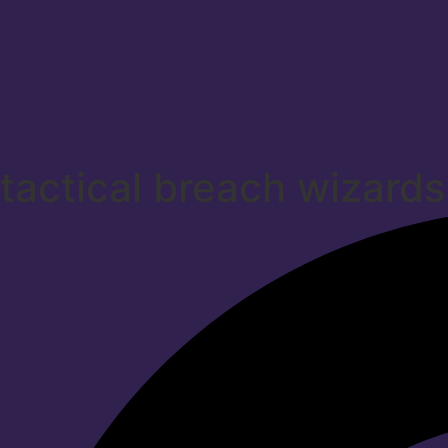
tactical breach wizards