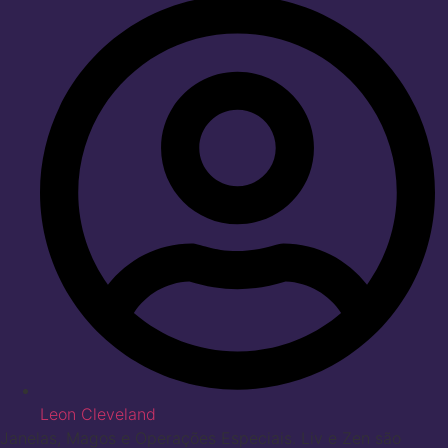
Leon Cleveland
Janelas, Magos e Operações Especiais. Liv e Zen são