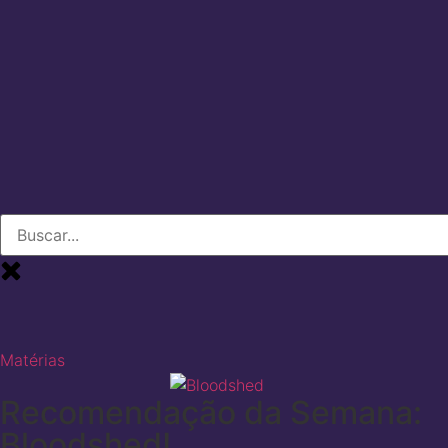
Matérias
Recomendação da Semana:
Bloodshed!