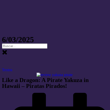
6/03/2025
Textos
Like a Dragon: A Pirate Yakuza in
Hawaii – Piratas Pirados!