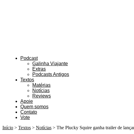
Podcast
Galinha Viajante
Extras
Podcasts Antigos
Textos
Matérias
Notícias
Reviews
Apoie
Quem somos
Contato
Vote
Início
>
Textos
>
Notícias
>
The Plucky Squire ganha trailer de lanç