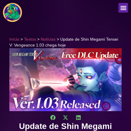
Que
Início
>
Textos
>
Notícias
>
Update de Shin Megami Tensei
V: Vengeance 1.03 chega hoje
Update de Shin Megami