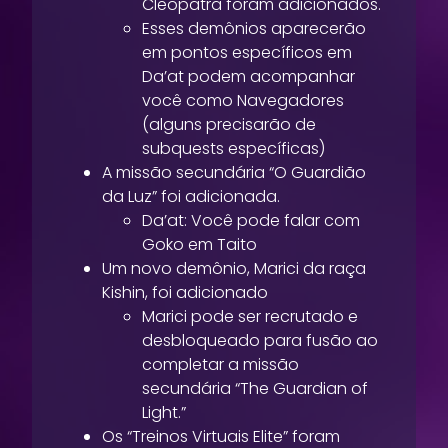
Cleopatra foram adicionados.
Esses demônios aparecerão
em pontos específicos em
Da’at podem acompanhar
você como Navegadores
(alguns precisarão de
subquests específicas)
A missão secundária “O Guardião
da Luz” foi adicionada.
Da’at: Você pode falar com
Goko em Taito
Um novo demônio, Marici da raça
Kishin, foi adicionado
Marici pode ser recrutado e
desbloqueado para fusão ao
completar a missão
secundária “The Guardian of
Light.”
Os “Treinos Virtuais Elite” foram