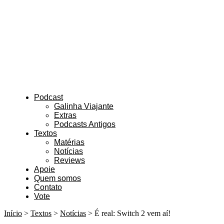
Podcast
Galinha Viajante
Extras
Podcasts Antigos
Textos
Matérias
Notícias
Reviews
Apoie
Quem somos
Contato
Vote
Início
>
Textos
>
Notícias
>
É real: Switch 2 vem aí!