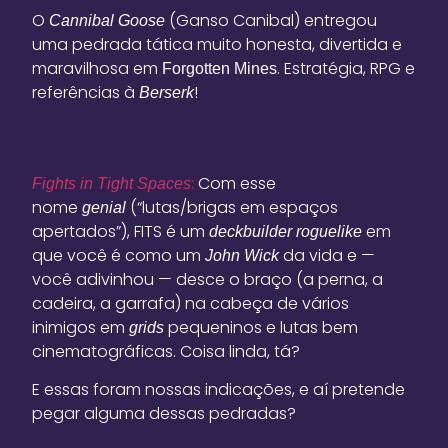
O
(Ganso Canibal) entregou
Cannibal Goose
uma pedrada tática muito honesta, divertida e
maravilhosa em
. Estratégia, RPG e
Forgotten Mines
referências à
!
Berserk
:
Com esse
Fights in Tight Spaces
nome
(“lutas/brigas em espaços
genial
apertados”), FITS é um
em
deckbuilder
roguelike
que você é como um
da vida e —
John Wick
você adivinhou — desce o braço (a perna, a
cadeira, a garrafa) na cabeça de vários
inimigos em
pequeninos e lutas bem
grids
cinematográficas. Coisa linda, tá?
E essas foram nossas indicações, e aí pretende
pegar alguma dessas pedradas?