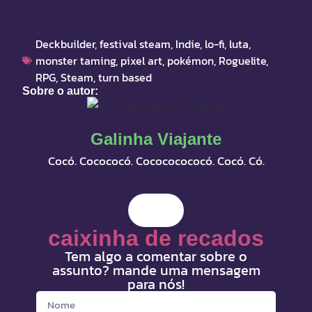
Deckbuilder
,
festival steam
,
Indie
,
lo-fi
,
luta
,
monster taming
,
pixel art
,
pokémon
,
Roguelite
,
RPG
,
Steam
,
turn based
Sobre o autor:
Galinha Viajante
Cocó. Cocococó. Cocococococó. Cocó. Có.
caixinha de recados
Tem algo a comentar sobre o
assunto? mande uma mensagem
para nós!