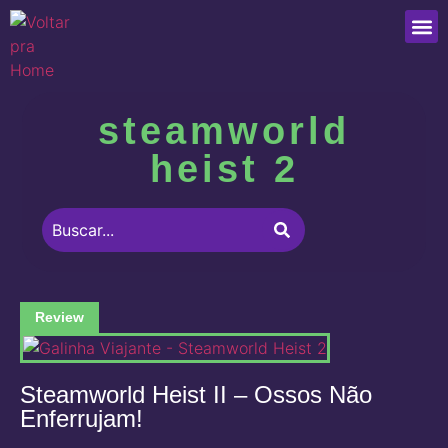
Que
steamworld
heist 2
Review
Steamworld Heist II – Ossos Não
Enferrujam!