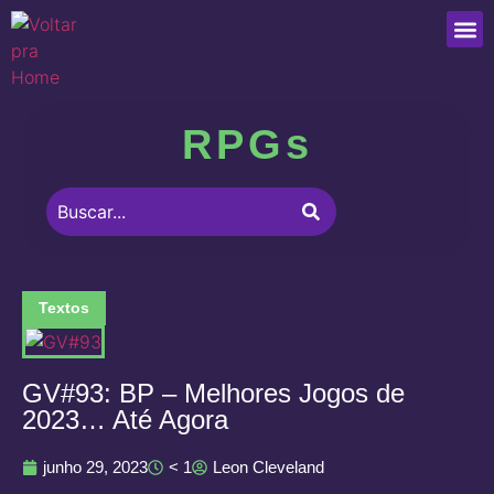
Que
RPGs
Textos
GV#93: BP – Melhores Jogos de
2023… Até Agora
junho 29, 2023
< 1
Leon Cleveland