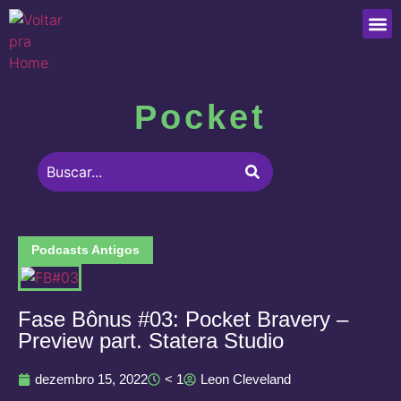
Que
Pocket
Podcasts Antigos
Fase Bônus #03: Pocket Bravery –
Preview part. Statera Studio
dezembro 15, 2022
< 1
Leon Cleveland