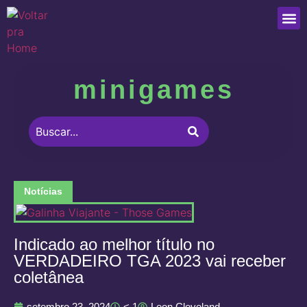
Que
minigames
Notícias
Indicado ao melhor título no
VERDADEIRO TGA 2023 vai receber
coletânea
setembro 23, 2024
< 1
Leon Cleveland