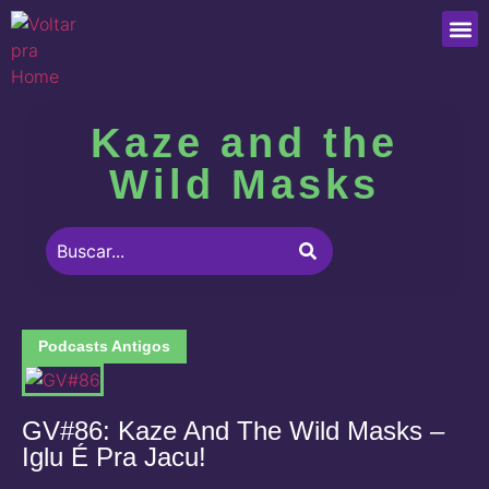
Que
Kaze and the
Wild Masks
Podcasts Antigos
GV#86: Kaze And The Wild Masks –
Iglu É Pra Jacu!