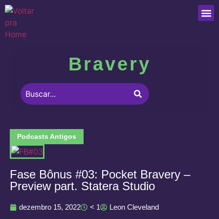
Que
Bravery
Podcasts Antigos
Fase Bônus #03: Pocket Bravery –
Preview part. Statera Studio
dezembro 15, 2022
< 1
Leon Cleveland