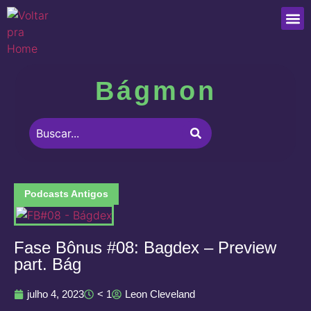
Que
Bágmon
Podcasts Antigos
Fase Bônus #08: Bagdex – Preview
part. Bág
julho 4, 2023
< 1
Leon Cleveland