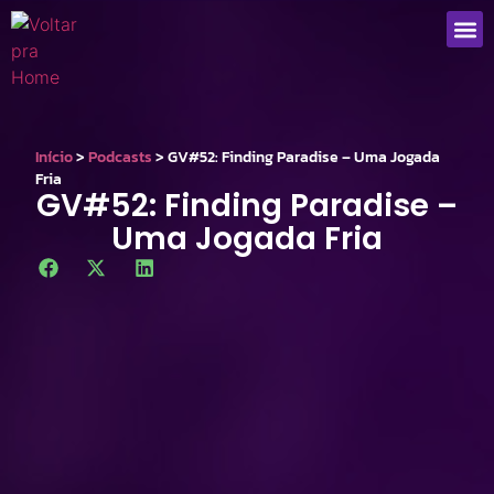
Que
Início
>
Podcasts
>
GV#52: Finding Paradise – Uma Jogada
Fria
GV#52: Finding Paradise –
Uma Jogada Fria