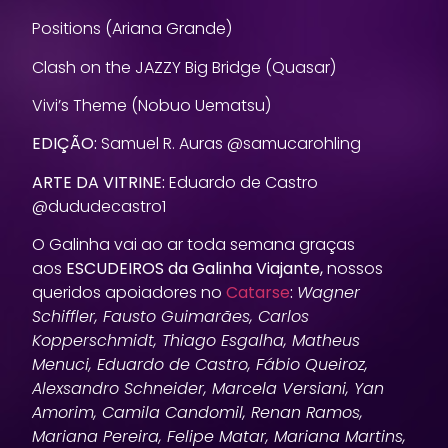
Positions (Ariana Grande)
Clash on the JAZZY Big Bridge (Quasar)
Vivi’s Theme (Nobuo Uematsu)
EDIÇÃO:
Samuel R. Auras @samucarohling
ARTE DA VITRINE:
Eduardo de Castro
@dududecastro1
O Galinha vai ao ar toda semana graças
aos
ESCUDEIROS da Galinha Viajante,
nossos
queridos apoiadores no
Catarse
:
Wagner
Schiffler, Fausto Guimarães, Carlos
Kopperschmidt, Thiago Esgalha, Matheus
Menuci, Eduardo de Castro, Fábio Queiroz,
Alexsandro Schneider, Marcela Versiani, Yan
Amorim, Camila Candomil, Renan Ramos,
Mariana Pereira, Felipe Matar, Mariana Martins,