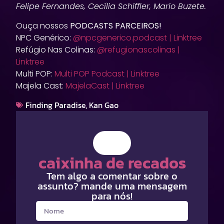
Felipe Fernandes, Cecília Schiffler, Mario Buzete.
Ouça nossos
PODCASTS PARCEIROS!
NPC Genérico:
@npcgenerico.podcast | Linktree
Refúgio Nas Colinas:
@refugionascolinas |
Linktree
Multi POP:
Multi POP Podcast | Linktree
Majela Cast:
MajelaCast | Linktree
Finding Paradise
,
Kan Gao
caixinha de recados
Tem algo a comentar sobre o
assunto? mande uma mensagem
para nós!