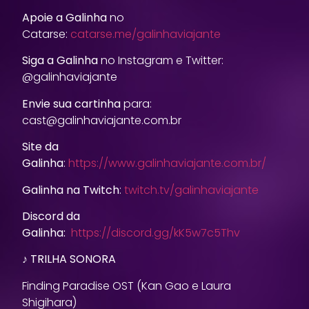
Apoie a Galinha
no
Catarse:
catarse.me/galinhaviajante
Siga a Galinha
no Instagram e Twitter:
@galinhaviajante
Envie sua cartinha
para:
cast@galinhaviajante.com.br
Site da
Galinha
:
https://www.galinhaviajante.com.br/
Galinha na Twitch
:
twitch.tv/galinhaviajante
Discord da
Galinha:
https://discord.gg/kK5w7c5Thv
♪ TRILHA SONORA
Finding Paradise OST (Kan Gao e Laura
Shigihara)