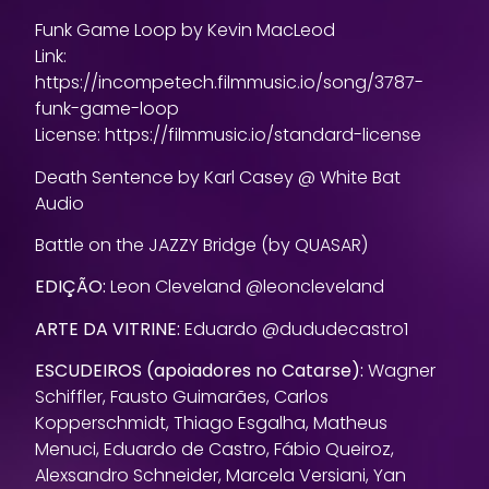
Funk Game Loop by Kevin MacLeod
Link:
https://incompetech.filmmusic.io/song/3787-
funk-game-loop
License: https://filmmusic.io/standard-license
Death Sentence by Karl Casey @ White Bat
Audio
Battle on the JAZZY Bridge (by QUASAR)
EDIÇÃO:
Leon Cleveland @leoncleveland
ARTE DA VITRINE:
Eduardo @dududecastro1
ESCUDEIROS (apoiadores no Catarse):
Wagner
Schiffler, Fausto Guimarães, Carlos
Kopperschmidt, Thiago Esgalha, Matheus
Menuci, Eduardo de Castro, Fábio Queiroz,
Alexsandro Schneider, Marcela Versiani, Yan