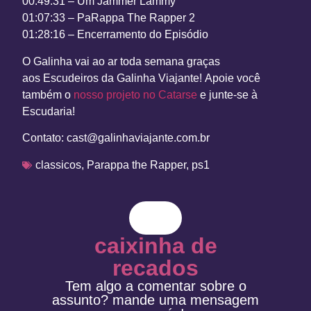
00:49:31 – Um Jammer Lammy
01:07:33 – PaRappa The Rapper 2
01:28:16 – Encerramento do Episódio
O Galinha vai ao ar toda semana graças
aos
Escudeiros da Galinha Viajante!
Apoie você
também o
nosso projeto no Catarse
e junte-se à
Escudaria!
Contato:
cast@galinhaviajante.com.br
classicos
,
Parappa the Rapper
,
ps1
caixinha de
recados
Tem algo a comentar sobre o
assunto? mande uma mensagem