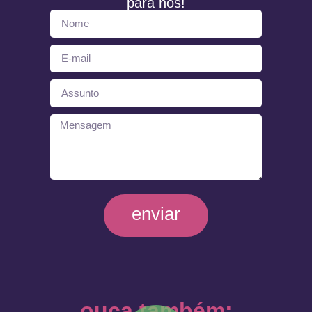
para nós!
enviar
ouça também: