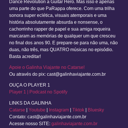
Dance Revolution a Guitar Hero. Mas isso é apenas
uma parte do que PaRappa oferece. Com uma trilha
sonora super eclética, visuais atemporais e uma
história absolutamente absurda e nonsense, o
cachorrinho rapper de papel e sua amiga roqueira
marcaram as memórias de qualquer um que cresceu
no final dos anos 90. E prepare-se para não uma, não
duas, não três, mas QUATRO músicas no episódio.
Basta acreditar!
Apoie o Galinha Viajante no Catarse!
Ou através do pix: cast@galinhaviajante.com.br
OUÇA O PLAYER 1
Player 1 | Podcast no Spotify
LINKS DA GALINHA
Catarse
|
Youtube
|
Instagram
|
Tiktok
|
Bluesky
Contato: cast@galinhaviajante.com.br
Acesse nosso
SITE
:
galinhaviajante.com.br