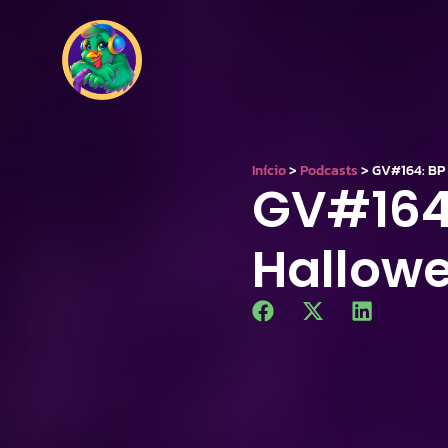
Início
>
Podcasts
>
GV#164: BP
GV#164:
Hallow