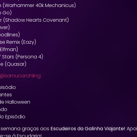
iah (Warhammer 40k Mechanicus)
n Go)
ler (Shadow Hearts Covenant)
ver)
odlines)
se Remix (Eazy)
 Elfman)
f Stars (Persona 4)
ge (Quasar)
@samucarohling
pisódio
antes
 de Halloween
ndo
do Episódio
da semana graças aos
Escudeiros da Galinha Viajante!
Apo
te-se à Escudaria!