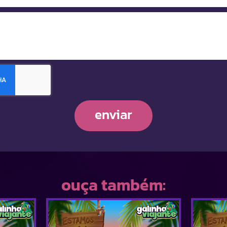
enviar
ouça também: