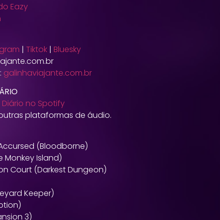
do Eazy
m
agram
|
Tiktok
|
Bluesky
ajante.com.br
:
galinhaviajante.com.br
ÁRIO
Diário no Spotify
utras plataformas de áudio.
 Accursed (Bloodborne)
e Monkey Island)
son Court (Darkest Dungeon)
eyard Keeper)
ption)
ansion 3)