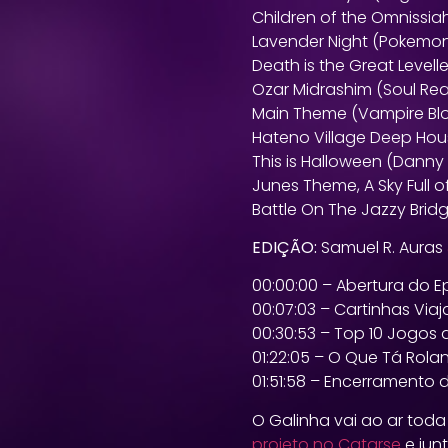
Children of the Omniss
Lavender Night (Pokemo
Death is the Great Level
Ozar Midrashim (Soul Rea
Main Theme (Vampire Blo
Hateno Village Deep Hou
This is Halloween (Danny
Junes Theme, A Sky Full o
Battle On The Jazzy Brid
EDIÇÃO:
Samuel R. Auras
00:00:00 – Abertura do E
00:07:03 – Cartinhas Viaj
00:30:53 – Top 10 Jogos
01:22:05 – O Que Tá Rola
01:51:58 – Encerramento 
O Galinha vai ao ar to
projeto no Catarse
e jun