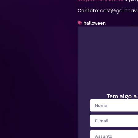
Contato:
cast@galinhavi
halloween
Tem algo a