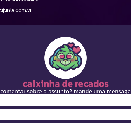
ajante.com.br
caixinha de recados
 comentar sobre o assunto? mande uma mensage