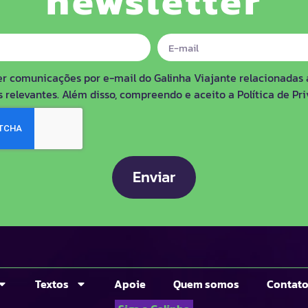
newsletter
er comunicações por e-mail do Galinha Viajante relacionadas 
 relevantes. Além disso, compreendo e aceito a Política de Pr
Enviar
Textos
Apoie
Quem somos
Contat