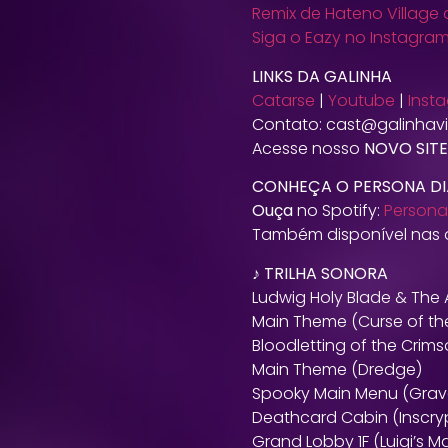
Remix de Hateno Village 
Siga o Eazy no Instagra
LINKS DA GALINHA
Catarse
|
Youtube
|
Inst
Contato: cast@galinhavi
Acesse nosso
NOVO SITE
CONHEÇA O PERSONA DI
Ouça
no Spotify:
Persona 
Também disponível nas o
♪ TRILHA SONORA
Ludwig Holy Blade & The
Main Theme (Curse of th
Bloodletting of the Crim
Main Theme (Dredge)
Spooky Main Menu (Grav
Deathcard Cabin (Inscry
Grand Lobby 1F (Luigi’s M