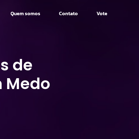
Quem somos
Contato
Vote
s de
m Medo