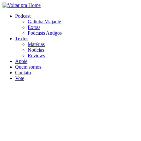
Ir
para
Podcast
o
Galinha Viajante
conteúdo
Extras
Podcasts Antigos
Textos
Matérias
Notícias
Reviews
Apoie
Quem somos
Contato
Vote