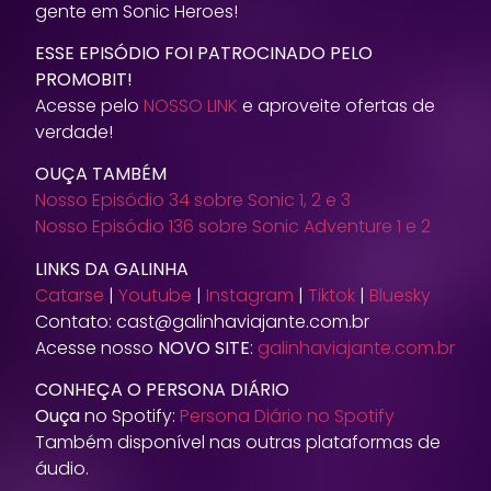
gente em Sonic Heroes!
ESSE EPISÓDIO FOI PATROCINADO PELO
PROMOBIT!
Acesse pelo
NOSSO LINK
e aproveite ofertas de
verdade!
OUÇA TAMBÉM
Nosso Episódio 34 sobre Sonic 1, 2 e 3
Nosso Episódio 136 sobre Sonic Adventure 1 e 2
LINKS DA GALINHA
Catarse
|
Youtube
|
Instagram
|
Tiktok
|
Bluesky
Contato: cast@galinhaviajante.com.br
Acesse nosso
NOVO SITE
:
galinhaviajante.com.br
CONHEÇA O PERSONA DIÁRIO
Ouça
no Spotify:
Persona Diário no Spotify
Também disponível nas outras plataformas de
áudio.