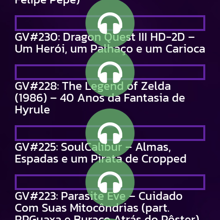
GV#230: Dragon Quest III HD-2D –
Um Herói, um Palhaço e um Carioca
GV#228: The Legend of Zelda
(1986) – 40 Anos da Fantasia de
Hyrule
GV#225: SoulCalibur – Almas,
Espadas e um Pirata de Cropped
GV#223: Parasite Eve – Cuidado
Com Suas Mitocôndrias (part.
RPGuaxa e Buraco Atrás do Pôster)