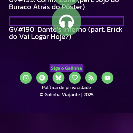
Buraco Atrás do Pôster)
GV#190: Dante’s Inferno (part. Erick
do Vai Logar Hoje?)
Siga o Galinha
Política de privacidade
© Galinha Viajante | 2025