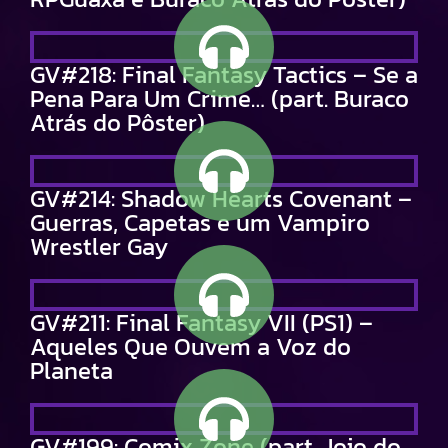
GV#218: Final Fantasy Tactics – Se a
Pena Para Um Crime… (part. Buraco
Atrás do Pôster)
GV#214: Shadow Hearts Covenant –
Guerras, Capetas e um Vampiro
Wrestler Gay
GV#211: Final Fantasy VII (PS1) –
Aqueles Que Ouvem a Voz do
Planeta
GV#199: Comix Zone (part. Jojo do